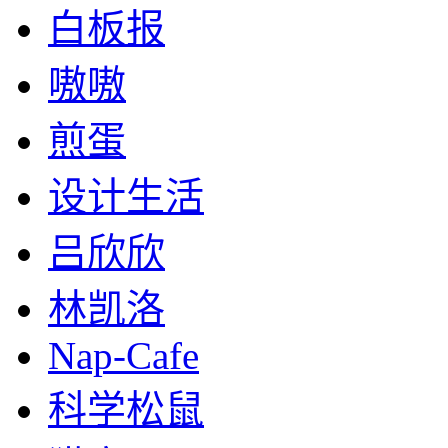
白板报
嗷嗷
煎蛋
设计生活
吕欣欣
林凯洛
Nap-Cafe
科学松鼠