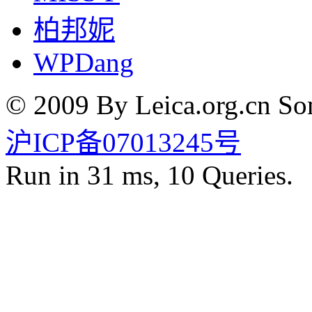
柏邦妮
WPDang
© 2009 By Leica.org.cn Som
沪ICP备07013245号
Run in 31 ms, 10 Queries.