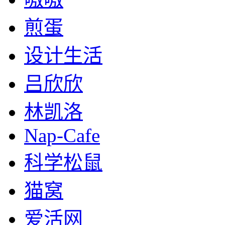
煎蛋
设计生活
吕欣欣
林凯洛
Nap-Cafe
科学松鼠
猫窝
爱活网