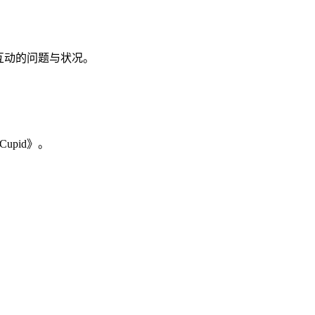
通、互动的问题与状况。
upid》。