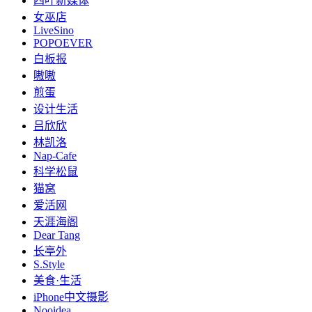
四叶新媒体
女巫店
LiveSino
POPOEVER
白板报
嗷嗷
煎蛋
设计生活
吕欣欣
林凯洛
Nap-Cafe
科学松鼠
猫窝
爱活网
天涯海阁
Dear Tang
长亭外
S.Style
美食·生活
iPhone中文摄影
Nooidea