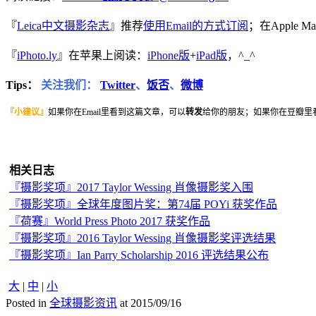
『
Leica中文摄影杂志
』推荐
使用Email的方式订阅
；在Apple 
『
iPhoto.ly
』在苹果上阅读：
iPhone版
+
iPad版
，^_^
Tips：
关注我们：
Twitter
、
饭否
、
微博
『小建议』
如果你在Email里看到这篇文章，可以
转发
给你的朋友；如果你在豆瓣里
相关日志
『摄影奖项』2017 Taylor Wessing 肖像摄影奖入围
『摄影奖项』全球年度图片奖：第74届 POYi 获奖作品
『荷赛』World Press Photo 2017 获奖作品
『摄影奖项』2016 Taylor Wessing 肖像摄影奖评选结果
『摄影奖项』Ian Parry Scholarship 2016 评选结果公布
大
|
中
|
小
Posted in
全球摄影资讯
at 2015/09/16