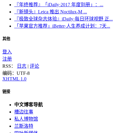
『年终推荐』「iDaily·2017 年度别册」：...
『新镜头』Leica 推出 Noctilux-M ...
『极致全球杂志体验』iDaily·每日环球视野 正...
「苹果官方推荐」iBetter·人生养成计划：7天...
其他
登入
注册
RSS：
日志
|
评论
编码：UTF-8
XHTML 1.0
链接
中文博客导航
槽边往事
私人博物馆
兰斯洛特