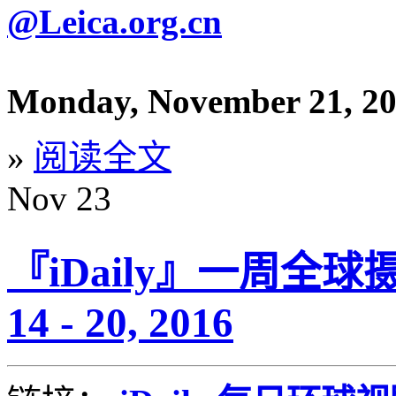
@Leica.org.cn
Monday, November 21, 2
»
阅读全文
Nov
23
『iDaily』一周全球
14 - 20, 2016