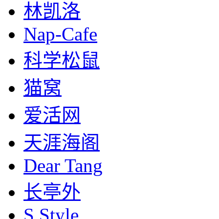
林凯洛
Nap-Cafe
科学松鼠
猫窝
爱活网
天涯海阁
Dear Tang
长亭外
S.Style