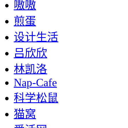
嗷嗷
煎蛋
设计生活
吕欣欣
林凯洛
Nap-Cafe
科学松鼠
猫窝