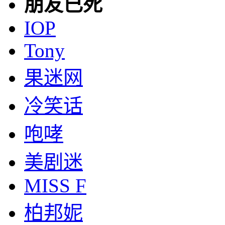
朋友已死
IOP
Tony
果迷网
冷笑话
咆哮
美剧迷
MISS F
柏邦妮