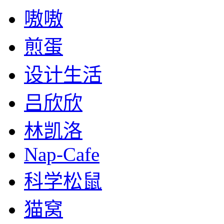
嗷嗷
煎蛋
设计生活
吕欣欣
林凯洛
Nap-Cafe
科学松鼠
猫窝