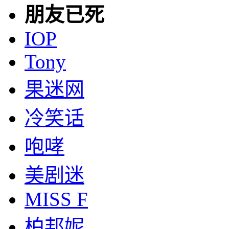
朋友已死
IOP
Tony
果迷网
冷笑话
咆哮
美剧迷
MISS F
柏邦妮