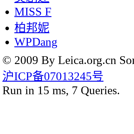
MISS F
柏邦妮
WPDang
© 2009 By Leica.org.cn Som
沪ICP备07013245号
Run in 15 ms, 7 Queries.