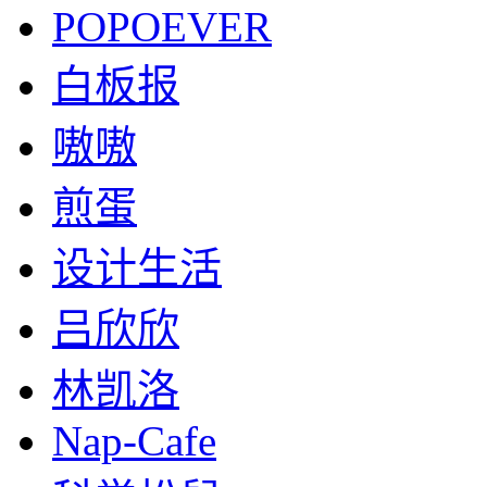
POPOEVER
白板报
嗷嗷
煎蛋
设计生活
吕欣欣
林凯洛
Nap-Cafe