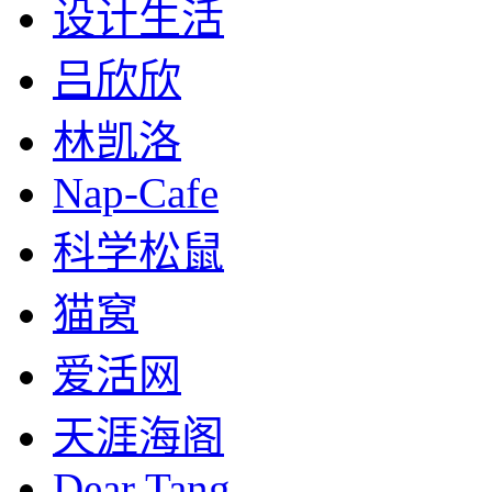
设计生活
吕欣欣
林凯洛
Nap-Cafe
科学松鼠
猫窝
爱活网
天涯海阁
Dear Tang