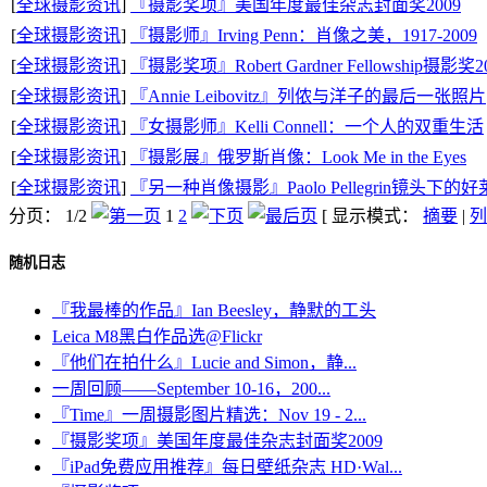
[
全球摄影资讯
]
『摄影奖项』美国年度最佳杂志封面奖2009
[
全球摄影资讯
]
『摄影师』Irving Penn：肖像之美，1917-2009
[
全球摄影资讯
]
『摄影奖项』Robert Gardner Fellowship摄影奖2
[
全球摄影资讯
]
『Annie Leibovitz』列侬与洋子的最后一张照片
[
全球摄影资讯
]
『女摄影师』Kelli Connell：一个人的双重生活
[
全球摄影资讯
]
『摄影展』俄罗斯肖像：Look Me in the Eyes
[
全球摄影资讯
]
『另一种肖像摄影』Paolo Pellegrin镜头下的
分页： 1/2
1
2
[ 显示模式：
摘要
|
列
随机日志
『我最棒的作品』Ian Beesley，静默的工头
Leica M8黑白作品选@Flickr
『他们在拍什么』Lucie and Simon，静...
一周回顾——September 10-16，200...
『Time』一周摄影图片精选：Nov 19 - 2...
『摄影奖项』美国年度最佳杂志封面奖2009
『iPad免费应用推荐』每日壁纸杂志 HD·Wal...