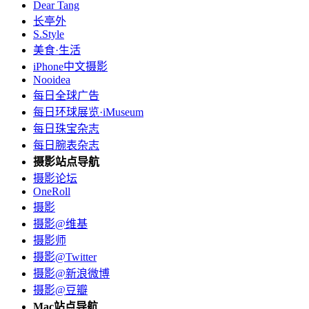
Dear Tang
长亭外
S.Style
美食·生活
iPhone中文摄影
Nooidea
每日全球广告
每日环球展览·iMuseum
每日珠宝杂志
每日腕表杂志
摄影站点导航
摄影论坛
OneRoll
摄影
摄影@维基
摄影师
摄影@Twitter
摄影@新浪微博
摄影@豆瓣
Mac站点导航