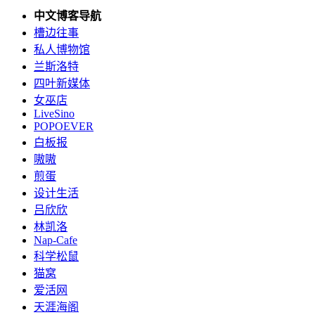
中文博客导航
槽边往事
私人博物馆
兰斯洛特
四叶新媒体
女巫店
LiveSino
POPOEVER
白板报
嗷嗷
煎蛋
设计生活
吕欣欣
林凯洛
Nap-Cafe
科学松鼠
猫窝
爱活网
天涯海阁