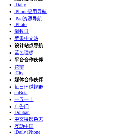
iDaily
iPhone应用导航
iPad资源导航
iPhoto
倒数日
苹果中文站
设计站点导航
蓝色理想
平台合作伙伴
花瓣
iCity
媒体合作伙伴
每日环球视野
cnBeta
一五一十
广告门
Douban
中文摄影杂志
互动中国
iDaily iPhone