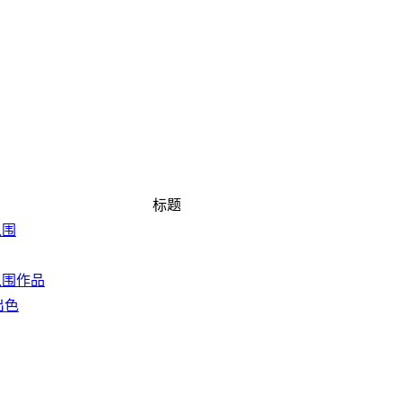
标题
入围
奖入围作品
出色