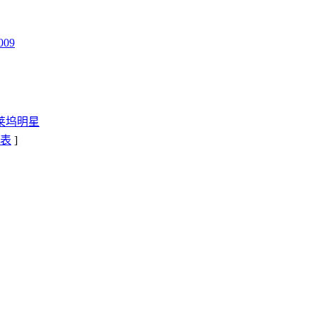
009
好莱坞明星
表
]