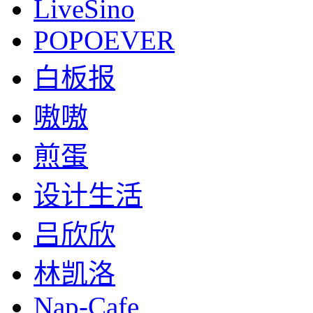
LiveSino
POPOEVER
白板报
嗷嗷
煎蛋
设计生活
吕欣欣
林凯洛
Nap-Cafe