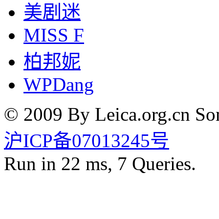
美剧迷
MISS F
柏邦妮
WPDang
© 2009 By Leica.org.cn Som
沪ICP备07013245号
Run in 22 ms, 7 Queries.