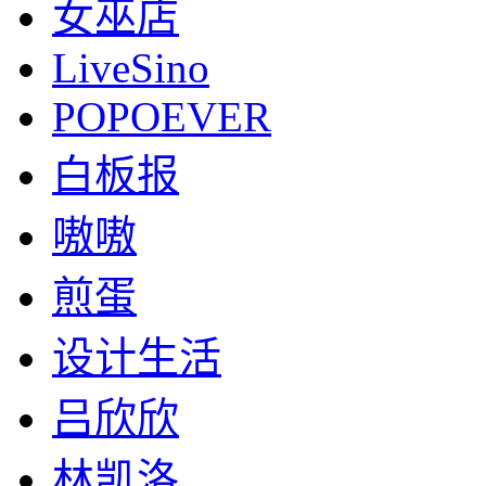
女巫店
LiveSino
POPOEVER
白板报
嗷嗷
煎蛋
设计生活
吕欣欣
林凯洛