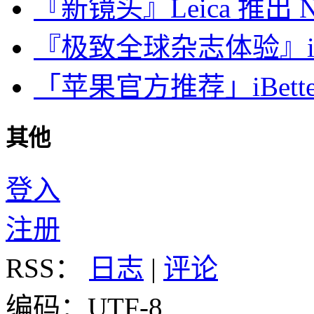
『新镜头』Leica 推出 Noct
『极致全球杂志体验』iDa
「苹果官方推荐」iBette
其他
登入
注册
RSS：
日志
|
评论
编码：UTF-8