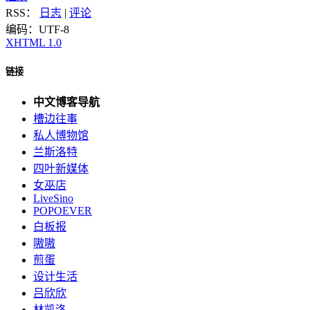
RSS：
日志
|
评论
编码：UTF-8
XHTML 1.0
链接
中文博客导航
槽边往事
私人博物馆
兰斯洛特
四叶新媒体
女巫店
LiveSino
POPOEVER
白板报
嗷嗷
煎蛋
设计生活
吕欣欣
林凯洛