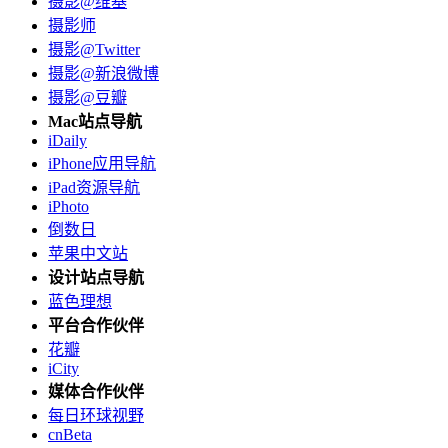
摄影@维基
摄影师
摄影@Twitter
摄影@新浪微博
摄影@豆瓣
Mac站点导航
iDaily
iPhone应用导航
iPad资源导航
iPhoto
倒数日
苹果中文站
设计站点导航
蓝色理想
平台合作伙伴
花瓣
iCity
媒体合作伙伴
每日环球视野
cnBeta