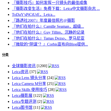
『摄影技巧』如何发挥一只镜头的最佳成像
『摄影改变生活』免费下载：Leica中文摄影杂志 ...
ToDaY'sPiCtUrE，Leica...
『路透社2007』年度最佳照片@摄影
『他们在拍什么』Camille Seaman，超级...
『他们在拍什么』Guy Tillim，沉静的记录
『他们在拍什么』Tamas Dezso，罗马尼亚
『微软的“阴谋”？』Corbis宣布向Blog提供...
分类
全球摄影资讯
[1200]
Leica资讯
[37]
Leica Lens 镜头分享
[24]
Leica Camera M分享
[25]
Leica Skills 使用技巧
[28]
Leica摄影展
[122]
Leica专题评测
[2]
Leica图书馆
[11]