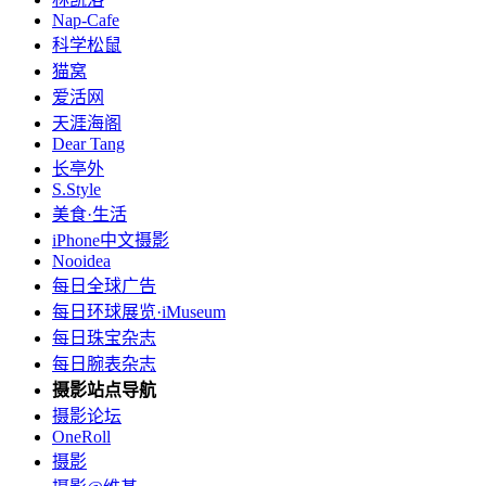
Nap-Cafe
科学松鼠
猫窝
爱活网
天涯海阁
Dear Tang
长亭外
S.Style
美食·生活
iPhone中文摄影
Nooidea
每日全球广告
每日环球展览·iMuseum
每日珠宝杂志
每日腕表杂志
摄影站点导航
摄影论坛
OneRoll
摄影