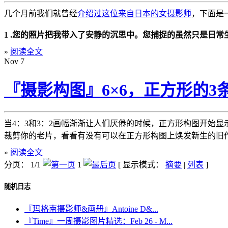
几个月前我们就曾经
介绍过这位来自日本的女摄影师
，下面是
1 .您的照片把我带入了安静的沉思中。您捕捉的虽然只是日
»
阅读全文
Nov
7
『摄影构图』6×6，正方形的3
当4：3和3：2画幅渐渐让人们厌倦的时候，正方形构图开始
裁剪你的老片，看看有没有可以在正方形构图上焕发新生的旧作
»
阅读全文
分页： 1/1
1
[ 显示模式：
摘要
|
列表
]
随机日志
『玛格南摄影师&画册』Antoine D&...
『Time』一周摄影图片精选：Feb 26 - M...