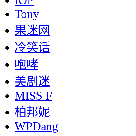
IOP
Tony
果迷网
冷笑话
咆哮
美剧迷
MISS F
柏邦妮
WPDang