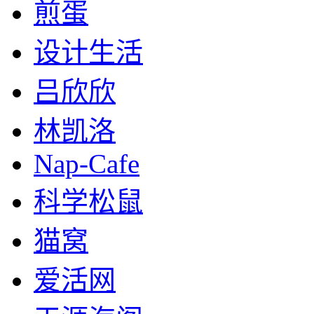
煎蛋
设计生活
吕欣欣
林凯洛
Nap-Cafe
科学松鼠
猫窝
爱活网