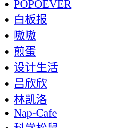
POPOEVER
白板报
嗷嗷
煎蛋
设计生活
吕欣欣
林凯洛
Nap-Cafe