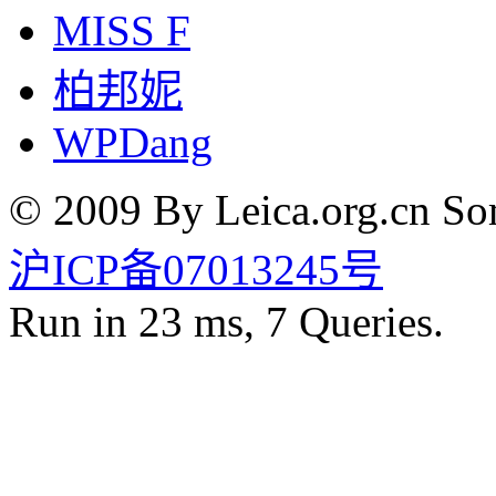
MISS F
柏邦妮
WPDang
© 2009 By Leica.org.cn Som
沪ICP备07013245号
Run in 23 ms, 7 Queries.