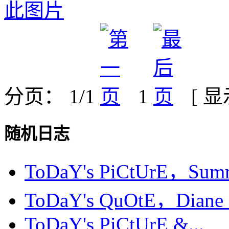
分页： 1/1
1
[ 
随机日志
ToDaY's PiCtUrE，Summ
ToDaY's QuOtE，Diane .
ToDaY's PiCtUrE &...