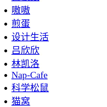
嗷嗷
煎蛋
设计生活
吕欣欣
林凯洛
Nap-Cafe
科学松鼠
猫窝