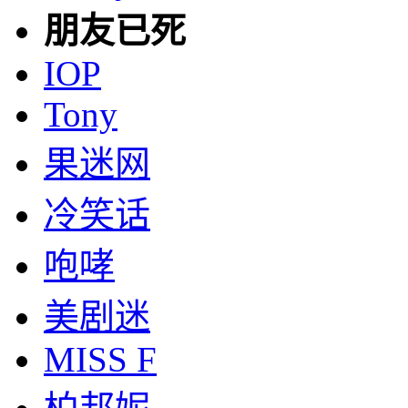
朋友已死
IOP
Tony
果迷网
冷笑话
咆哮
美剧迷
MISS F