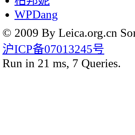
柏邦妮
WPDang
© 2009 By Leica.org.cn Som
沪ICP备07013245号
Run in 21 ms, 7 Queries.