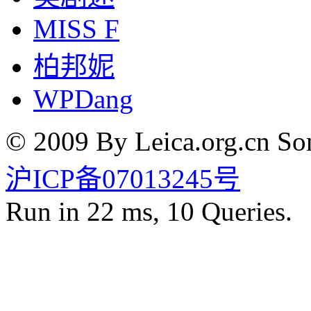
MISS F
柏邦妮
WPDang
© 2009 By Leica.org.cn Som
沪ICP备07013245号
Run in 22 ms, 10 Queries.