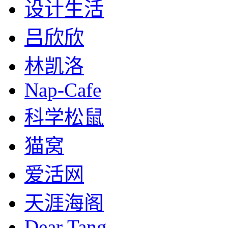
设计生活
吕欣欣
林凯洛
Nap-Cafe
科学松鼠
猫窝
爱活网
天涯海阁
Dear Tang