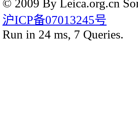
© 2009 By Leica.org.cn Som
沪ICP备07013245号
Run in 24 ms, 7 Queries.