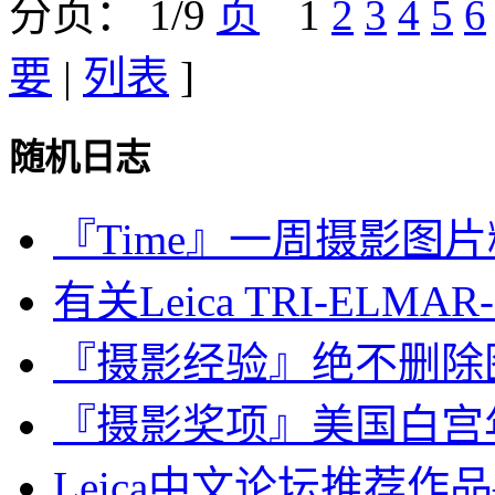
分页： 1/9
1
2
3
4
5
6
要
|
列表
]
随机日志
『Time』一周摄影图片精选：
有关Leica TRI-ELMAR-M
『摄影经验』绝不删除
『摄影奖项』美国白宫年度摄
Leica中文论坛推荐作