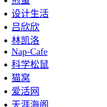
煎蛋
设计生活
吕欣欣
林凯洛
Nap-Cafe
科学松鼠
猫窝
爱活网
天涯海阁