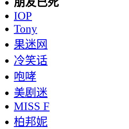
朋友已死
IOP
Tony
果迷网
冷笑话
咆哮
美剧迷
MISS F
柏邦妮