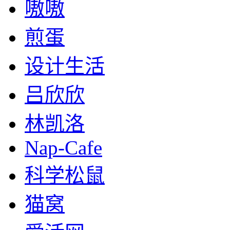
嗷嗷
煎蛋
设计生活
吕欣欣
林凯洛
Nap-Cafe
科学松鼠
猫窝