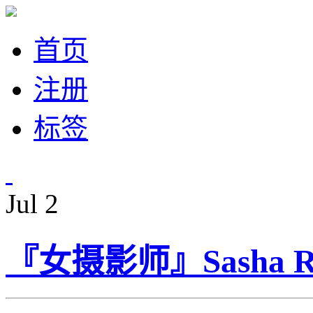
首页
注册
标签
Jul
2
『女摄影师』Sasha R