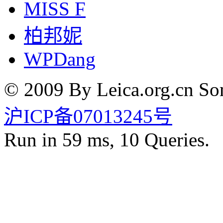
MISS F
柏邦妮
WPDang
© 2009 By Leica.org.cn Som
沪ICP备07013245号
Run in 59 ms, 10 Queries.