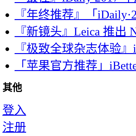
『年终推荐』「iDaily·2
『新镜头』Leica 推出 Noct
『极致全球杂志体验』iDa
「苹果官方推荐」iBette
其他
登入
注册