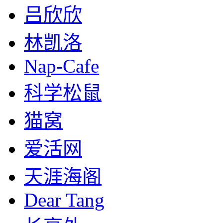
吕欣欣
林凯洛
Nap-Cafe
科学松鼠
猫窝
爱活网
天涯海阁
Dear Tang