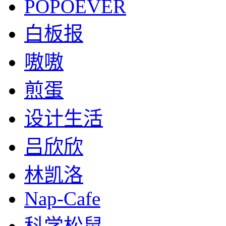
POPOEVER
白板报
嗷嗷
煎蛋
设计生活
吕欣欣
林凯洛
Nap-Cafe
科学松鼠