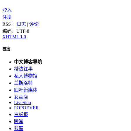
登入
注册
RSS：
日志
|
评论
编码：UTF-8
XHTML 1.0
链接
中文博客导航
槽边往事
私人博物馆
兰斯洛特
四叶新媒体
女巫店
LiveSino
POPOEVER
白板报
嗷嗷
煎蛋