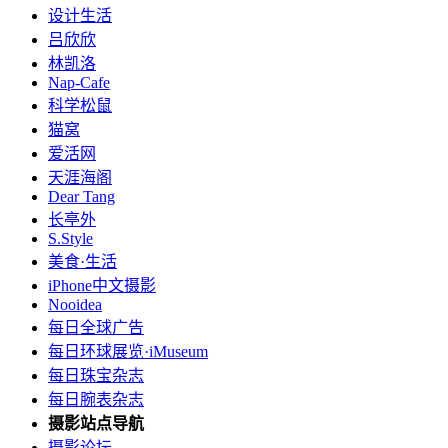
设计生活
吕欣欣
林凯洛
Nap-Cafe
科学松鼠
猫窝
爱活网
天涯海阁
Dear Tang
长亭外
S.Style
美食·生活
iPhone中文摄影
Nooidea
每日全球广告
每日环球展览·iMuseum
每日珠宝杂志
每日腕表杂志
摄影站点导航
摄影论坛