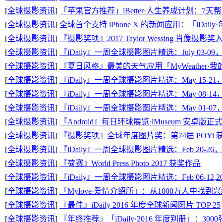
[
全球摄影资讯
]
「苹果官方推荐」iBetter·人生养成计划：7
[
全球摄影资讯
]
全球首个支持 iPhone X 的新闻应用：「iDai
[
全球摄影资讯
]
『摄影奖项』2017 Taylor Wessing 肖像摄影奖
[
全球摄影资讯
]
『iDaily』一周全球摄影图片精选：July 03-09，
[
全球摄影资讯
]
『夏日风格』最美的天气应用「MyWeather·
[
全球摄影资讯
]
『iDaily』一周全球摄影图片精选：May 15-21，
[
全球摄影资讯
]
『iDaily』一周全球摄影图片精选：May 08-14，
[
全球摄影资讯
]
『iDaily』一周全球摄影图片精选：May 01-07，
[
全球摄影资讯
]
『Android』每日环球展览·iMuseum 安卓
[
全球摄影资讯
]
『摄影奖项』全球年度图片奖：第74届 POYi 
[
全球摄影资讯
]
『iDaily』一周全球摄影图片精选：Feb 20-26，2
[
全球摄影资讯
]
『荷赛』World Press Photo 2017 获奖作品
[
全球摄影资讯
]
『iDaily』一周全球摄影图片精选：Feb 06-12,20
[
全球摄影资讯
]
「Mylove·爱情介绍所」：从1000万人中找
[
全球摄影资讯
]
『最佳』iDaily 2016 年度全球新闻图片 TOP 25
[
全球摄影资讯
]
『年终推荐』「iDaily·2016 年度别册」：3