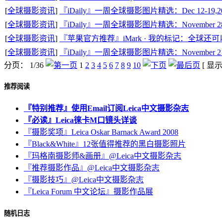
[
全球摄影资讯
]
『iDaily』一周全球摄影图片精选：Dec 12-19,2
[
全球摄影资讯
]
『iDaily』一周全球摄影图片精选：November 28 - 
[
全球摄影资讯
]
『苹果官方推荐』iMark · 我的标记：全球还可
[
全球摄影资讯
]
『iDaily』一周全球摄影图片精选：November 21 - 
分页： 1/36
1
2
3
4
5
6
7
8
9
10
[ 显
推荐阅读
『特别推荐』使用Email订阅Leica中文摄影杂志
『必读』Leica徕卡M口镜头详谈
『摄影奖项』Leica Oskar Barnack Award 2008
『Black&White』12张值得推荐的黑白摄影照片
『玛格南摄影师&画册』@Leica中文摄影杂志
『推荐摄影作品』@Leica中文摄影杂志
『摄影技巧』@Leica中文摄影杂志
『Leica Forum 中文论坛』摄影作品展
随机日志