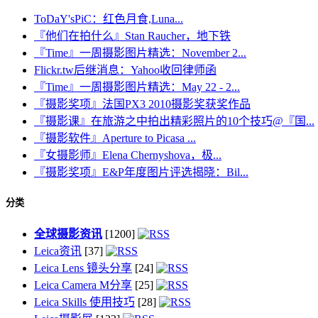
ToDaY'sPiC：红色月食,Luna...
『他们在拍什么』Stan Raucher，地下铁
『Time』一周摄影图片精选：November 2...
Flickr.tw后继消息：Yahoo收回律师函
『Time』一周摄影图片精选：May 22 - 2...
『摄影奖项』法国PX3 2010摄影奖获奖作品
『摄影课』在旅游之中拍出精彩照片的10个技巧@『国...
『摄影软件』Aperture to Picasa ...
『女摄影师』Elena Chernyshova，极...
『摄影奖项』E&P年度图片评选揭晓：Bil...
分类
全球摄影资讯
[1200]
Leica资讯
[37]
Leica Lens 镜头分享
[24]
Leica Camera M分享
[25]
Leica Skills 使用技巧
[28]