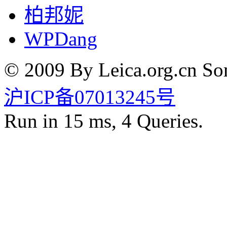
柏邦妮
WPDang
© 2009 By Leica.org.cn Som
沪ICP备07013245号
Run in 15 ms, 4 Queries.