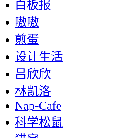
白板报
嗷嗷
煎蛋
设计生活
吕欣欣
林凯洛
Nap-Cafe
科学松鼠