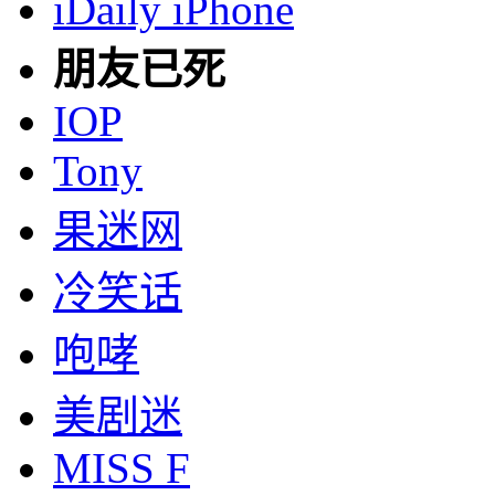
iDaily iPhone
朋友已死
IOP
Tony
果迷网
冷笑话
咆哮
美剧迷
MISS F