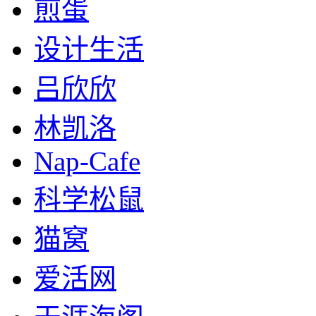
煎蛋
设计生活
吕欣欣
林凯洛
Nap-Cafe
科学松鼠
猫窝
爱活网