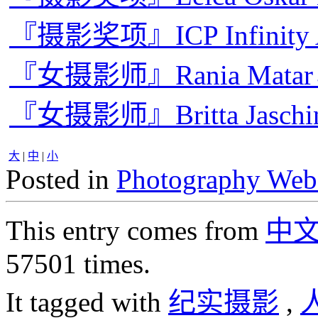
『摄影奖项』ICP Infinity
『女摄影师』Rania Ma
『女摄影师』Britta Jasc
大
|
中
|
小
Posted in
Photography Web
This entry comes from
中
57501 times.
It tagged with
纪实摄影
,