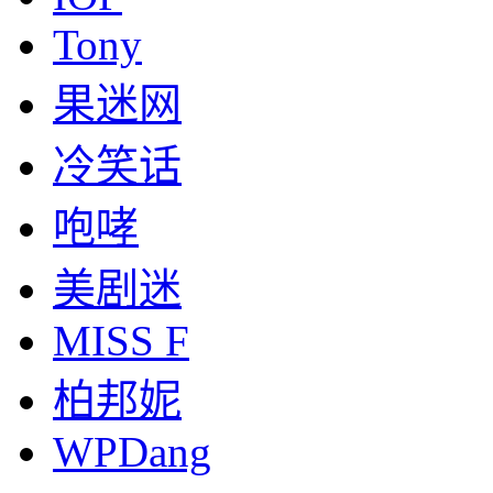
Tony
果迷网
冷笑话
咆哮
美剧迷
MISS F
柏邦妮
WPDang