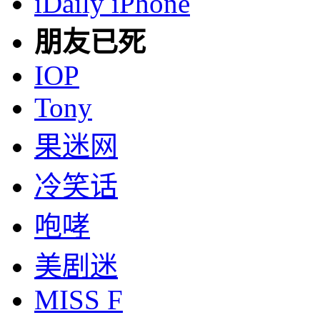
iDaily iPhone
朋友已死
IOP
Tony
果迷网
冷笑话
咆哮
美剧迷
MISS F