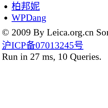
柏邦妮
WPDang
© 2009 By Leica.org.cn Som
沪ICP备07013245号
Run in 27 ms, 10 Queries.