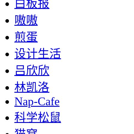
白板报
嗷嗷
煎蛋
设计生活
吕欣欣
林凯洛
Nap-Cafe
科学松鼠