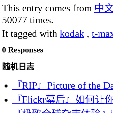
This entry comes from
中
50077 times.
It tagged with
kodak
,
t-ma
0 Responses
随机日志
『RIP』Picture of the D
『Flickr幕后』如何让你的