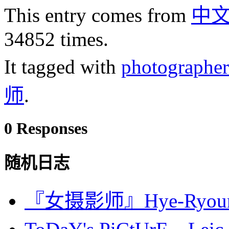
This entry comes from
中
34852 times.
It tagged with
photographer
师
.
0 Responses
随机日志
『女摄影师』Hye-Ryou