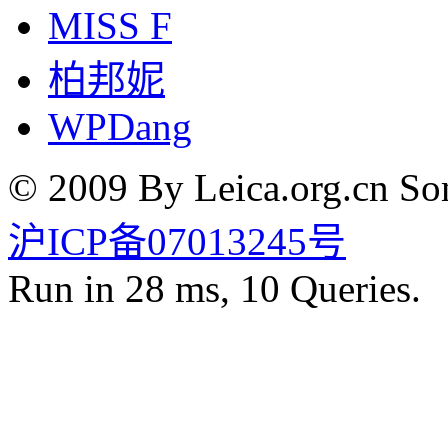
MISS F
柏邦妮
WPDang
© 2009 By Leica.org.cn Som
沪ICP备07013245号
Run in 28 ms, 10 Queries.