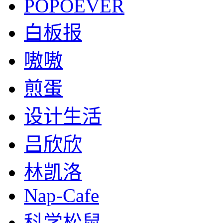
POPOEVER
白板报
嗷嗷
煎蛋
设计生活
吕欣欣
林凯洛
Nap-Cafe
科学松鼠