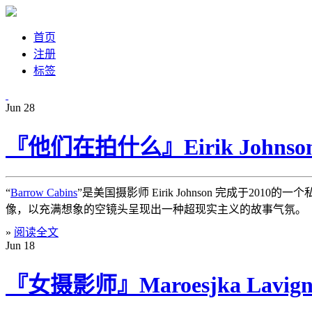
首页
注册
标签
Jun
28
『他们在拍什么』Eirik John
“
Barrow Cabins
”是美国摄影师 Eirik Johnson 完成
像，以充满想象的空镜头呈现出一种超现实主义的故事气氛。
»
阅读全文
Jun
18
『女摄影师』Maroesjka Lavi