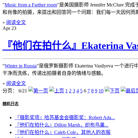
"
Music from a Farther room
"是美国摄影师 Jennifer McC
和肖像的拍摄，来提出和回答同一个问题：我们每一天因何而
»
阅读全文
Apr
23
『他们在拍什么』Ekaterina V
“
Winter in Russia
”是俄罗斯摄影师 Ekaterina Vasil
干净而洗练，传递出拍摄者自身的情绪与感触。
»
阅读全文
分页： 6/21
1
2
3
4
5
6
7
8
9
10
随机日志
『摄影奖项』哈苏基金会摄影奖：Robert Ada...
『他们在拍什么』Dillon Marsh，织布鸟巢...
『他们在拍什么』Caleb Cole，其他人的衣服