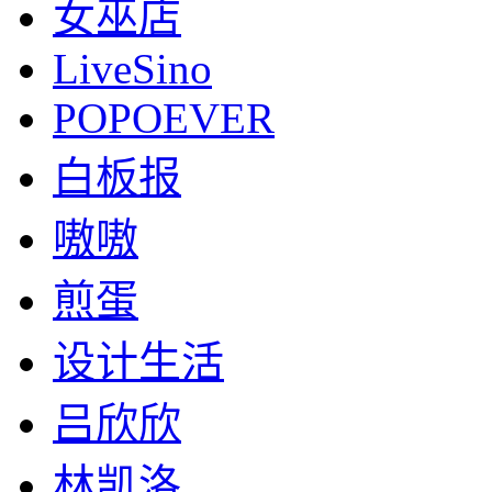
女巫店
LiveSino
POPOEVER
白板报
嗷嗷
煎蛋
设计生活
吕欣欣
林凯洛