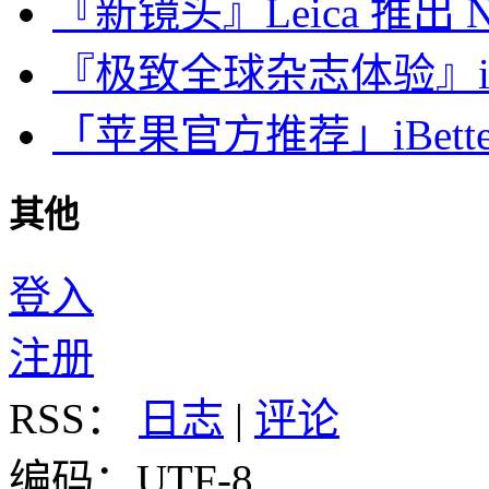
『新镜头』Leica 推出 Noct
『极致全球杂志体验』iDa
「苹果官方推荐」iBette
其他
登入
注册
RSS：
日志
|
评论
编码：UTF-8