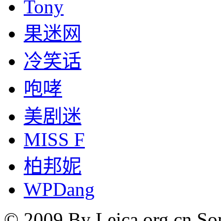
Tony
果迷网
冷笑话
咆哮
美剧迷
MISS F
柏邦妮
WPDang
© 2009 By Leica.org.cn Som