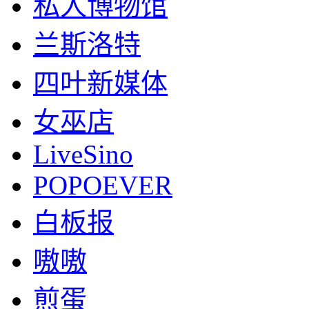
私人博物馆
兰斯洛特
四叶新媒体
女巫店
LiveSino
POPOEVER
白板报
嗷嗷
煎蛋