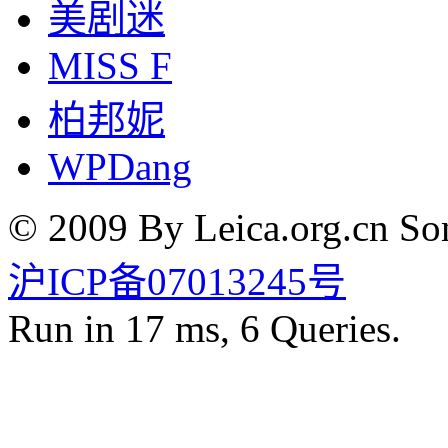
美剧迷
MISS F
柏邦妮
WPDang
© 2009 By Leica.org.cn Som
沪ICP备07013245号
Run in 17 ms, 6 Queries.