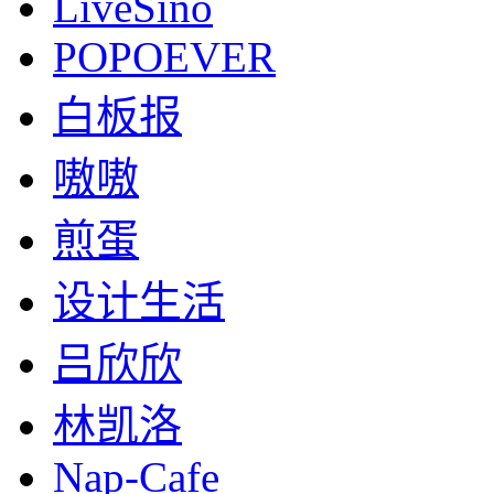
LiveSino
POPOEVER
白板报
嗷嗷
煎蛋
设计生活
吕欣欣
林凯洛
Nap-Cafe