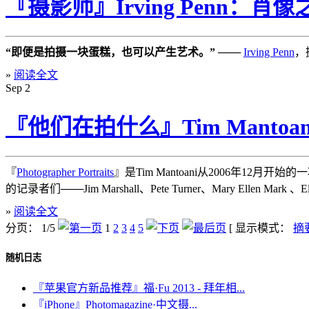
『摄影师』Irving Penn：肖像之
“即便是拍摄一块蛋糕，也可以产生艺术。”
───
Irving Penn
，
»
阅读全文
Sep
2
『他们在拍什么』Tim Mant
『
Photographer Portraits
』是Tim Mantoani从2006年12
的记录者们───Jim Marshall、Pete Turner、Mary Ellen Mark 、Elliot
»
阅读全文
分页： 1/5
1
2
3
4
5
[ 显示模式：
摘
随机日志
『苹果官方新品推荐』福·Fu 2013 - 拜年相...
『iPhone』Photomagazine·中文摄...