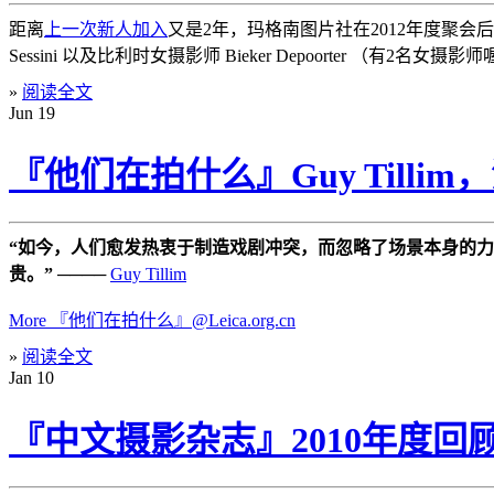
距离
上一次新人加入
又是2年，玛格南图片社在2012年度聚会后宣布
Sessini 以及比利时女摄影师 Bieker Depoorter （有2名女摄
»
阅读全文
Jun
19
『他们在拍什么』Guy Tilli
“如今，人们愈发热衷于制造戏剧冲突，而忽略了场景本身的
贵。”
────
Guy Tillim
More 『他们在拍什么』@Leica.org.cn
»
阅读全文
Jan
10
『中文摄影杂志』2010年度