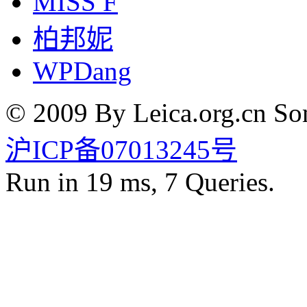
MISS F
柏邦妮
WPDang
© 2009 By Leica.org.cn Som
沪ICP备07013245号
Run in 19 ms, 7 Queries.