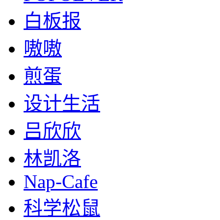
白板报
嗷嗷
煎蛋
设计生活
吕欣欣
林凯洛
Nap-Cafe
科学松鼠