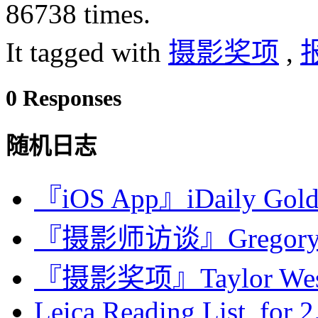
86738 times.
It tagged with
摄影奖项
,
0 Responses
随机日志
『iOS App』iDaily Go
『摄影师访谈』Gregory C
『摄影奖项』Taylor Wes
Leica Reading List for 2.