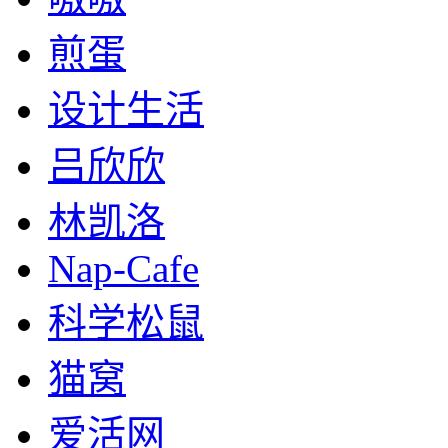
煎蛋
设计生活
吕欣欣
林凯洛
Nap-Cafe
科学松鼠
猫窝
爱活网